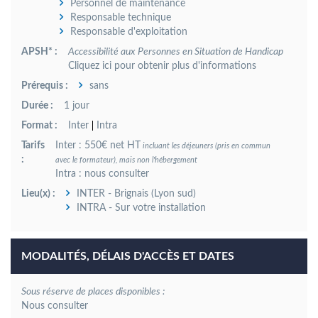
Personnel de maintenance
Responsable technique
Responsable d'exploitation
APSH* :
Accessibilité aux Personnes en Situation de Handicap
Cliquez ici pour obtenir plus d'informations
Prérequis :
sans
Durée :
1 jour
Format :
Inter
Intra
Tarifs
Inter : 550€ net HT
incluant les déjeuners (pris en commun
:
avec le formateur), mais non l'hébergement
Intra : nous consulter
Lieu(x) :
INTER - Brignais (Lyon sud)
INTRA - Sur votre installation
MODALITÉS, DÉLAIS D'ACCÈS ET DATES
Sous réserve de places disponibles :