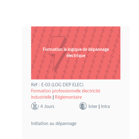
Formation la logique de dépannage
électrique
Réf : E-03 (LOG DEP ELEC)
Formation professionnelle électricité
industrielle
Réglementaire
4 Jours
Inter
Intra
Initiation au dépannage