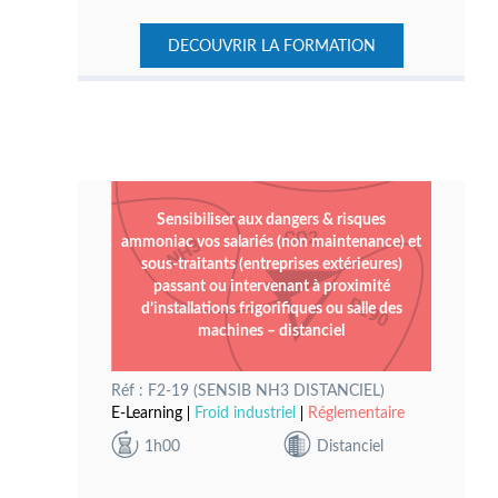
DECOUVRIR LA FORMATION
Sensibiliser aux dangers & risques
ammoniac vos salariés (non maintenance) et
sous-traitants (entreprises extérieures)
passant ou intervenant à proximité
d’installations frigorifiques ou salle des
machines – distanciel
Réf : F2-19 (SENSIB NH3 DISTANCIEL)
E-Learning
Froid industriel
Réglementaire
1h00
Distanciel