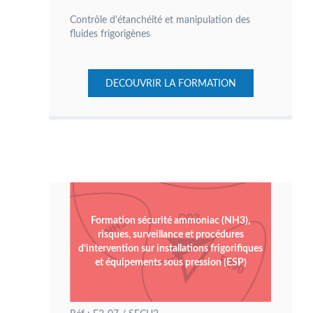
Contrôle d'étanchéité et manipulation des
fluides frigorigènes
DECOUVRIR LA FORMATION
Formation sécurité ammoniac (NH3),
risques, surveillance et procédures
d’intervention sur installations frigorifiques
et équipements sous pression (ESP)