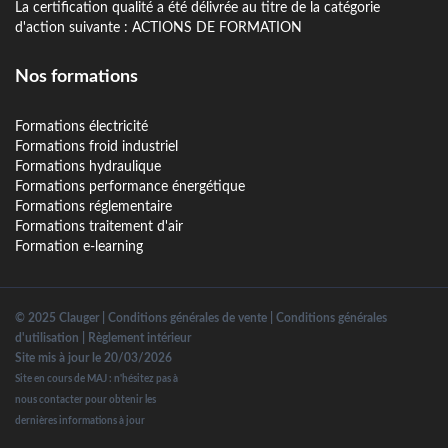
La certification qualité a été délivrée au titre de la catégorie
d'action suivante : ACTIONS DE FORMATION
Nos formations
Formations électricité
Formations froid industriel
Formations hydraulique
Formations performance énergétique
Formations réglementaire
Formations traitement d'air
Formation e-learning
© 2025 Clauger |
Conditions générales de vente
|
Conditions générales
d'utilisation
|
Règlement intérieur
Site mis à jour le 20/03/2026
Site en cours de MAJ : n'hésitez pas à
nous contacter pour obtenir les
dernières informations à jour