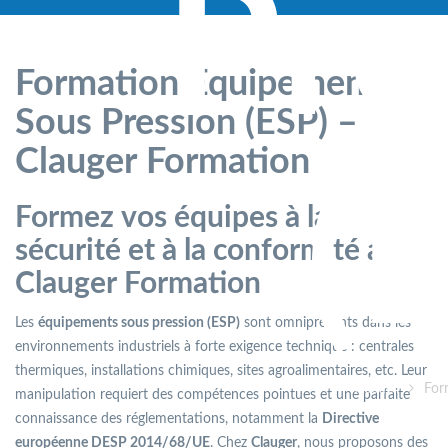
Pre
Formation Equipement
Sous Pression (ESP) –
Clauger Formation
(
Formez vos équipes à la
sécurité et à la conformité avec
Clauger Formation
Les
équipements sous pression (ESP)
sont omniprésents dans les
environnements industriels à forte exigence technique : centrales
thermiques, installations chimiques, sites agroalimentaires, etc. Leur
Accueil
For
manipulation requiert des compétences pointues et une parfaite
connaissance des réglementations, notamment la
Directive
européenne DESP 2014/68/UE
. Chez
Clauger
, nous proposons des