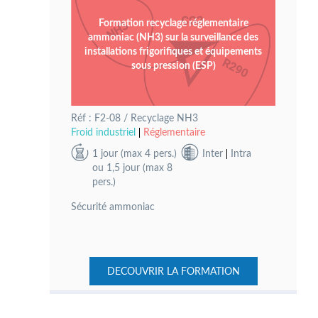
Formation recyclage réglementaire
ammoniac (NH3) sur la surveillance des
installations frigorifiques et équipements
sous pression (ESP)
Réf : F2-08 / Recyclage NH3
Froid industriel
Réglementaire
1 jour (max 4 pers.)
Inter
Intra
ou 1,5 jour (max 8
pers.)
Sécurité ammoniac
DECOUVRIR LA FORMATION