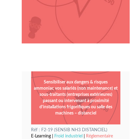
Sensibiliser aux dangers & risques
ammoniac vos salariés (non maintenance) et
sous-traitants (entreprises extérieures)
passant ou intervenant à proximité
d’installations frigorifiques ou salle des
machines – distanciel
Réf : F2-19 (SENSIB NH3 DISTANCIEL)
E-Learning
Froid industriel
Réglementaire