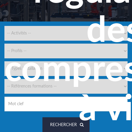
de
compres
à v
RECHERCHER