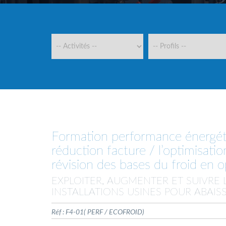
Formation performance énergéti
réduction facture / l’optimisatio
révision des bases du froid en o
EXPLOITER, AUGMENTER ET SUIVRE
INSTALLATIONS USINES POUR ABAIS
Réf : F4-01( PERF / ECOFROID)