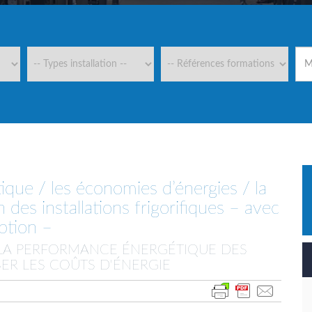
que / les économies d’énergies / la
n des installations frigorifiques – avec
ption –
 LA PERFORMANCE ÉNERGÉTIQUE DES
SER LES COÛTS D'ÉNERGIE