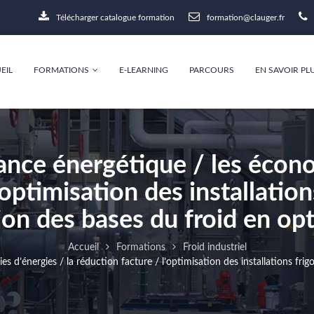
Télécharger catalogue formation
formation@clauger.fr
EIL
FORMATIONS
E-LEARNING
PARCOURS
EN SAVOIR PL
nce énergétique / les économ
’optimisation des installation
ion des bases du froid en op
Accueil
Formations
Froid industriel
d’énergies / la réduction facture / l’optimisation des installations frigo