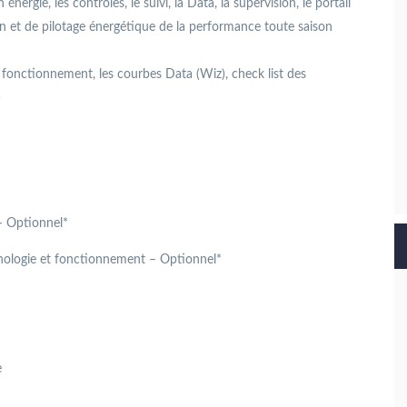
 énergie, les contrôles, le suivi, la Data, la supervision, le portail
ion et de pilotage énergétique de la performance toute saison
de fonctionnement, les courbes Data (Wiz), check list des
)
–
Optionnel*
chnologie et fonctionnement –
Optionnel*
e