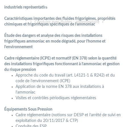
industriels représentatifs
Caractéristiques importantes des ﬂuides frigorigènes, propriétés
Accueil
Conduire avec fluides - réglementaire
Sécurité, ré
chimiques et frigoriﬁques spéciﬁques de l’ammoniac
Étude des dangers et analyse des risques des installations
frigoriﬁques
ammoniac en mode dégradé, pour l’homme et
l’environnement
Cadre réglementaire (ICPE) et normatif (EN 378) selon la quantité
des installations frigoriﬁques fonctionnant à l’ammoniac et gestion
du risque pression
Approche du code du travail (art. L4121-1 & R242) et du
code de l’environnement (ICPE)
Application de la norme EN 378 aux installations à
l’ammoniac
Visites et contrôles périodiques réglementaires
Équipements Sous Pression
Cadre réglementaire (notions sur DESP et l’arrêté de suivi en
exploitation du 20/11/2017 & CTP)
Conduite des ESP