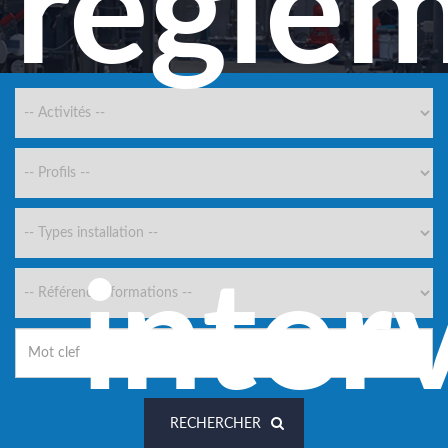
régle
inter
RECHERCHER