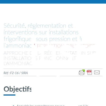
Sécurité, réglementation et
interventions sur installations
insta
frigorifiques sous pression et à
l’ammoniac
FORMATION OBLIGATOIRE
APPROCHE DE LA RÉGLEMENTATION SUR
INSTALLATIONS FONCTIONNANT À
L'AMMONIAC
Réf : F2-16 / SIRA
frigo
Objectifs