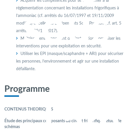
Acquérir les compétences pour se conformer à la
réglementation concernant les installations frigoriﬁques à
sous 
l’ammoniac (cf. arrêtés du 16/07/1997 et 19/11/2009
modiﬁés) et celle des Equipements Sous Pression (cf. art. 5
arrêté du 20/11/2017).
Maitriser l’environnement des installations, organiser les
interventions pour une exploitation en sécurité.
Utiliser les EPI (masque/scaphandre + ARI) pour sécuriser
les personnes, l’environnement et agir sur une installation
défaillante.
Programme
l’am
CONTENUS THEORIQUES
Étude des principaux composants du circuit frigoriﬁque, étude de
schémas