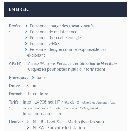
EN BREF...
Profils
Personnel chargé des travaux neufs
:
Personnel de maintenance
Personnel du service énergie
Personnel QHSE
Personnel désigné comme responsable par
l'exploitant
APSH* :
Accessibilité aux Personnes en Situation de Handicap
Cliquez ici pour obtenir plus d'informations
Prérequis :
Sans
Durée :
3 Jours
Format :
Inter
Intra
Tarifs
Inter : 1490€ net HT / stagiaire
incluant les déjeuners (pris
:
en commun avec le formateur), mais non l'hébergement
Intra : nous consulter
Lieu(x) :
INTER - Pont-Saint-Martin (Nantes sud)
INTRA - Sur votre installation