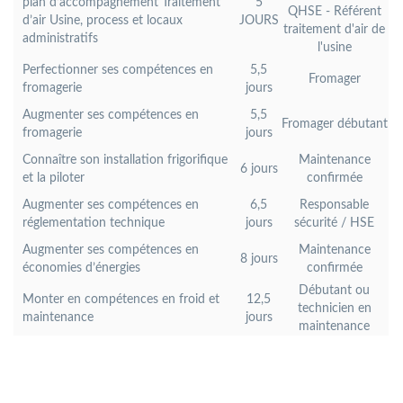
plan d’accompagnement Traitement
5
QHSE - Référent
d’air Usine, process et locaux
JOURS
traitement d'air de
administratifs
l'usine
Perfectionner ses compétences en
5,5
Fromager
fromagerie
jours
Augmenter ses compétences en
5,5
Fromager débutant
fromagerie
jours
Connaître son installation frigorifique
Maintenance
6 jours
et la piloter
confirmée
Augmenter ses compétences en
6,5
Responsable
réglementation technique
jours
sécurité / HSE
Augmenter ses compétences en
Maintenance
8 jours
économies d’énergies
confirmée
Débutant ou
Monter en compétences en froid et
12,5
technicien en
maintenance
jours
maintenance